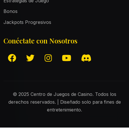
Estrategias de Juego
Bonos
Jackpots Progresivos
Conéctate con Nosotros
© 2025 Centro de Juegos de Casino. Todos los
derechos reservados. | Diseñado solo para fines de
entretenimiento.