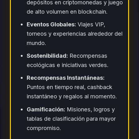
depósitos en criptomonedas y juego
de alto volumen en blockchain.
Eventos Globales:
Viajes VIP,
torneos y experiencias alrededor del
mundo.
Sostenibilidad:
Recompensas
ecológicas e iniciativas verdes.
Recompensas Instantáneas:
Puntos en tiempo real, cashback
instantáneo y regalos al momento.
Gamificación:
Misiones, logros y
tablas de clasificación para mayor
compromiso.