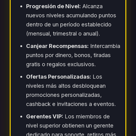
Progresión de Nivel:
Alcanza
nuevos niveles acumulando puntos
dentro de un período establecido
(mensual, trimestral o anual).
Canjear Recompensas:
Intercambia
puntos por dinero, bonos, tiradas
gratis o regalos exclusivos.
Ofertas Personalizadas:
Los
niveles más altos desbloquean
promociones personalizadas,
cashback e invitaciones a eventos.
Gerentes VIP:
Los miembros de
nivel superior obtienen un gerente
dedicado para soporte, retiros más