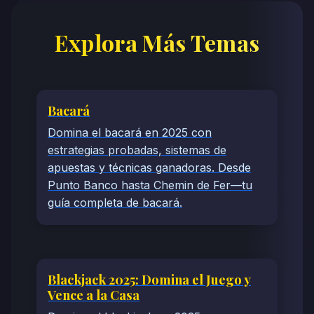
Explora Más Temas
Bacará
Domina el bacará en 2025 con
estrategias probadas, sistemas de
apuestas y técnicas ganadoras. Desde
Punto Banco hasta Chemin de Fer—tu
guía completa de bacará.
Blackjack 2025: Domina el Juego y
Vence a la Casa