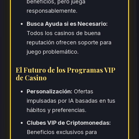
beneficios, pero juega
responsablemente.
Busca Ayuda si es Necesario:
Todos los casinos de buena
reputación ofrecen soporte para
juego problemático.
El Futuro de los Programas VIP
de Casino
Personalización:
Ofertas
impulsadas por IA basadas en tus
hábitos y preferencias.
Clubes VIP de Criptomonedas:
Beneficios exclusivos para