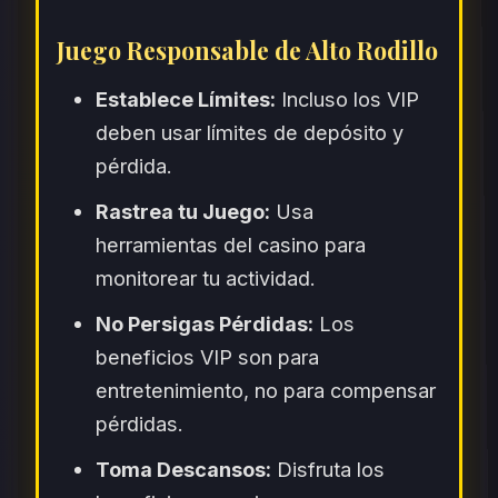
Juego Responsable de Alto Rodillo
Establece Límites:
Incluso los VIP
deben usar límites de depósito y
pérdida.
Rastrea tu Juego:
Usa
herramientas del casino para
monitorear tu actividad.
No Persigas Pérdidas:
Los
beneficios VIP son para
entretenimiento, no para compensar
pérdidas.
Toma Descansos:
Disfruta los