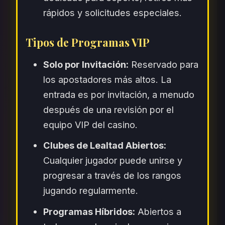
rápidos y solicitudes especiales.
Tipos de Programas VIP
Solo por Invitación:
Reservado para
los apostadores más altos. La
entrada es por invitación, a menudo
después de una revisión por el
equipo VIP del casino.
Clubes de Lealtad Abiertos:
Cualquier jugador puede unirse y
progresar a través de los rangos
jugando regularmente.
Programas Híbridos:
Abiertos a